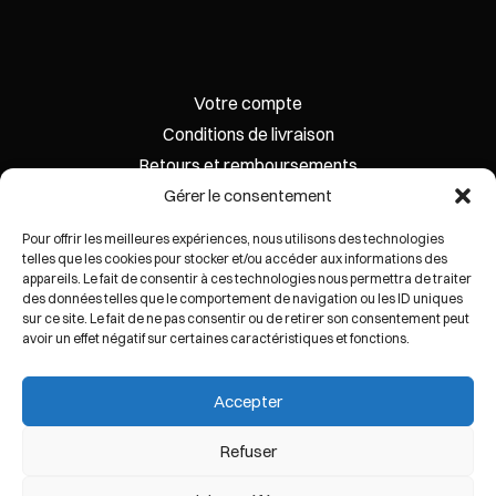
Votre compte
Conditions de livraison
Retours et remboursements
eye five lunettes optiques
Gérer le consentement
Pour offrir les meilleures expériences, nous utilisons des technologies
telles que les cookies pour stocker et/ou accéder aux informations des
appareils. Le fait de consentir à ces technologies nous permettra de traiter
des données telles que le comportement de navigation ou les ID uniques
sur ce site. Le fait de ne pas consentir ou de retirer son consentement peut
avoir un effet négatif sur certaines caractéristiques et fonctions.
Accepter
Refuser
© 2026 EYE FIVE STORE. | Tous droits réservés.